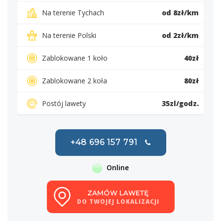
Na terenie Tychach
od 8zł/km
Na terenie Polski
od 2zł/km
Zablokowane 1 koło
40zł
Zablokowane 2 koła
80zł
Postój lawety
35zl/godz.
+48 696 157 791
Online
ZAMÓW LAWETĘ
DO TWOJEJ LOKALIZACJI