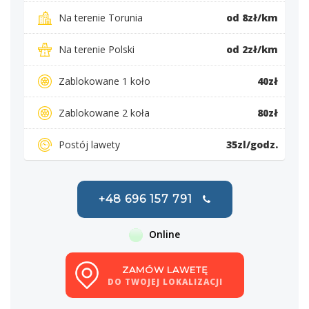
Na terenie Torunia
od 8zł/km
Na terenie Polski
od 2zł/km
Zablokowane 1 koło
40zł
Zablokowane 2 koła
80zł
Postój lawety
35zl/godz.
+48 696 157 791
Online
ZAMÓW LAWETĘ
DO TWOJEJ LOKALIZACJI