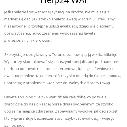
Jeśli znalazłeś się w trudnej sytuacji na drodze, nie musisz już
martwić się o to, jak szybko znaleźć lawetę w Toruniu! Oferujemy
niezawodne i przystępne usługi ewakuacji, dzięki wieloletniemu
doświadczeniu, nowoczesnemu wyposażeniu lawet i
profesjonalnym kierowcom.
Skorzystaj z usług lawety w Toruniu, zamawiając ją w kilka kliknięć.
Wystarczy skontaktować się z naszymi specjalistami pod numerem
telefonu podanym na stronie internetowej lub zgłosić wniosek o
ewakuację online. Nasi specjaliści szybko dojadą do Ciebie i pomogą
uporać się z problemem 24/7, bez dni wolnych od pracy i świąt.
Laweta Toruń od "Help24 WAI" działa całą dobę, co pozwala Ci
zwrócić się do nas o każdej porze dnia i być pewnym, że szybko
dotrze na miejsce zdarzenia. Zapewniamy wysokiej jakości sprzęt,
który gwarantuje bezpieczeństwo i szybkość ewakuacji Twojego
samochodu.