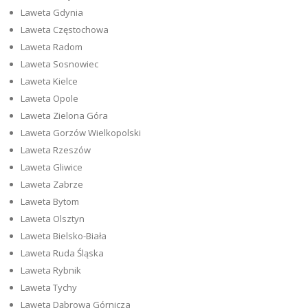
Laweta Gdynia
Laweta Częstochowa
Laweta Radom
Laweta Sosnowiec
Laweta Kielce
Laweta Opole
Laweta Zielona Góra
Laweta Gorzów Wielkopolski
Laweta Rzeszów
Laweta Gliwice
Laweta Zabrze
Laweta Bytom
Laweta Olsztyn
Laweta Bielsko-Biała
Laweta Ruda Śląska
Laweta Rybnik
Laweta Tychy
Laweta Dąbrowa Górnicza