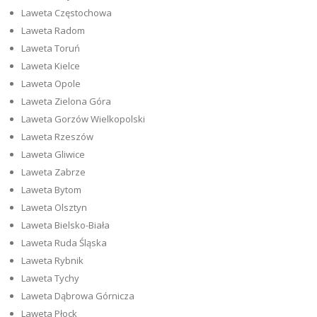
Laweta Częstochowa
Laweta Radom
Laweta Toruń
Laweta Kielce
Laweta Opole
Laweta Zielona Góra
Laweta Gorzów Wielkopolski
Laweta Rzeszów
Laweta Gliwice
Laweta Zabrze
Laweta Bytom
Laweta Olsztyn
Laweta Bielsko-Biała
Laweta Ruda Śląska
Laweta Rybnik
Laweta Tychy
Laweta Dąbrowa Górnicza
Laweta Płock