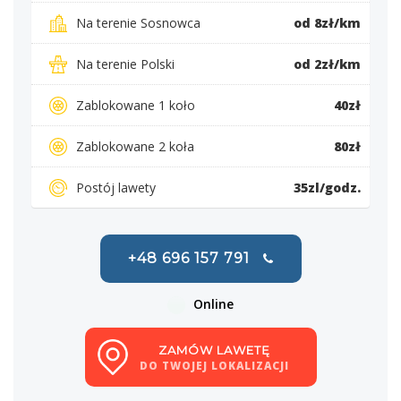
Na terenie Sosnowca
od 8zł/km
Na terenie Polski
od 2zł/km
Zablokowane 1 koło
40zł
Zablokowane 2 koła
80zł
Postój lawety
35zl/godz.
+48 696 157 791
Online
ZAMÓW LAWETĘ
DO TWOJEJ LOKALIZACJI