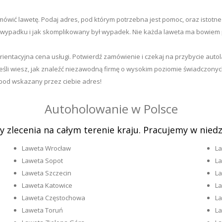
zamówić lawetę. Podaj adres, pod którym potrzebna jest pomoc, oraz istot
 wypadku i jak skomplikowany był wypadek. Nie każda laweta ma bowiem
t orientacyjna cena usługi. Potwierdź zamówienie i czekaj na przybycie au
eśli wiesz, jak znaleźć niezawodną firmę o wysokim poziomie świadczony
od wskazany przez ciebie adres!
Autoholowanie w Polsce
 zlecenia na całym terenie kraju. Pracujemy w niedzi
Laweta Wrocław
L
Laweta Sopot
La
Laweta Szczecin
La
Laweta Katowice
La
Laweta Częstochowa
L
Laweta Toruń
La