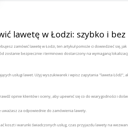
ić lawetę w Łodzi: szybko i be
zebujesz zamówić lawetę w Łodzi, ten artykuł pomoże ci dowiedzieć się, ja
d zostanie bezpiecznie i terminowo dostarczony na wymaganą lokalizacj
ących usługi lawet. Użyj wyszukiwarek i wpisz zapytania "laweta Łódź", ab
rawdź opinie klientów i oceny, aby upewnić się co do wiarygodności i doś
óre uważasz za odpowiednie do zamówienia lawety.
ać koszt i warunki świadczonych usług, czas przyjazdu lawety na wezwa