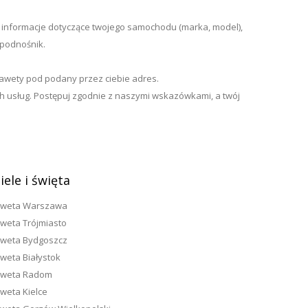
ne informacje dotyczące twojego samochodu (marka, model),
 podnośnik.
tolawety pod podany przez ciebie adres.
ch usług. Postępuj zgodnie z naszymi wskazówkami, a twój
ele i święta
aweta Warszawa
weta Trójmiasto
weta Bydgoszcz
weta Białystok
aweta Radom
weta Kielce