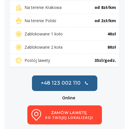
Na terenie Krakowa
od 8zł/km
Na terenie Polski
od 2zł/km
Zablokowane 1 koło
40zł
Zablokowane 2 koła
80zł
Postój lawety
35zl/godz.
+48 123 002 110
Online
ZAMÓW LAWETĘ
DO TWOJEJ LOKALIZACJI