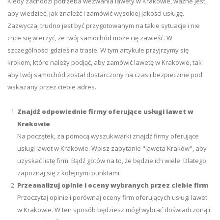
Kiedy zachodzi potrzeba wezwania lawety w Krakowie, ważne jest,
aby wiedzieć, jak znaleźć i zamówić wysokiej jakości usługę.
Zazwyczaj trudno jest być przygotowanym na takie sytuacje i nie
chce się wierzyć, że twój samochód może cię zawieść. W
szczególności gdzieś na trasie. W tym artykule przyjrzymy się
krokom, które należy podjąć, aby zamówić lawetę w Krakowie, tak
aby twój samochód został dostarczony na czas i bezpiecznie pod
wskazany przez ciebie adres.
Znajdź odpowiednie firmy oferujące usługi lawet w
Krakowie
Na początek, za pomocą wyszukiwarki znajdź firmy oferujące
usługi lawet w Krakowie. Wpisz zapytanie "laweta Kraków", aby
uzyskać listę firm. Bądź gotów na to, że będzie ich wiele. Dlatego
zapoznaj się z kolejnymi punktami.
Przeanalizuj opinie i oceny wybranych przez ciebie firm
Przeczytaj opinie i porównaj oceny firm oferujących usługi lawet
w Krakowie. W ten sposób będziesz mógł wybrać doświadczoną i