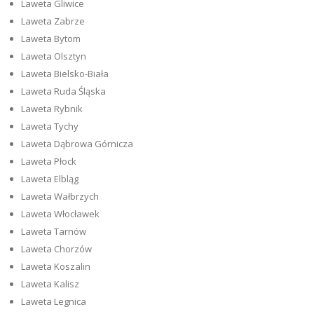
Laweta Gliwice
Laweta Zabrze
Laweta Bytom
Laweta Olsztyn
Laweta Bielsko-Biała
Laweta Ruda Śląska
Laweta Rybnik
Laweta Tychy
Laweta Dąbrowa Górnicza
Laweta Płock
Laweta Elbląg
Laweta Wałbrzych
Laweta Włocławek
Laweta Tarnów
Laweta Chorzów
Laweta Koszalin
Laweta Kalisz
Laweta Legnica