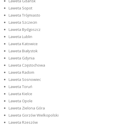
Laweta Gdańsk
Laweta Sopot
Laweta Trójmiasto
Laweta Szczecin
Laweta Bydgoszcz
Laweta Lublin
Laweta Katowice
Laweta Białystok
Laweta Gdynia
Laweta Częstochowa
Laweta Radom
Laweta Sosnowiec
Laweta Toruń
Laweta Kielce
Laweta Opole
Laweta Zielona Góra
Laweta Gorzów Wielkopolski
Laweta Rzeszów