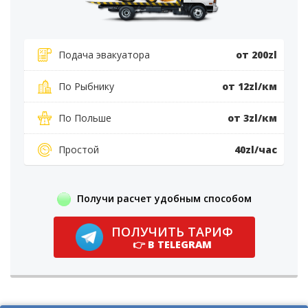
Подача эвакуатора
от 200zl
По Рыбнику
от 12zl/км
По Польше
от 3zl/км
Простой
40zl/час
Получи расчет удобным способом
ПОЛУЧИТЬ ТАРИФ
👉 В TELEGRAM