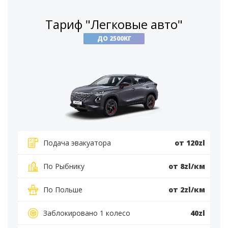
Тариф "Легковые авто"
ДО 2500КГ
Подача эвакуатора
от 120zl
По Рыбнику
от 8zl/км
По Польше
от 2zl/км
Заблокировано 1 колесо
40zl