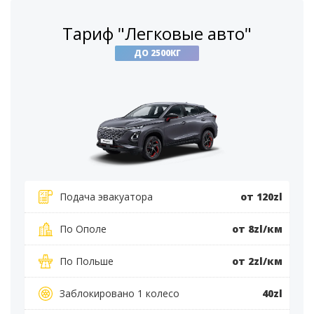
Тариф "Легковые авто"
ДО 2500КГ
Подача эвакуатора
от 120zl
По Ополе
от 8zl/км
По Польше
от 2zl/км
Заблокировано 1 колесо
40zl