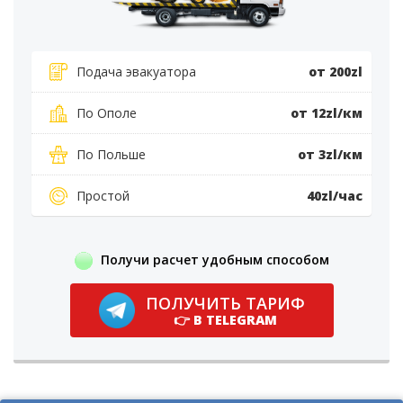
Подача эвакуатора
от 200zl
По Ополе
от 12zl/км
По Польше
от 3zl/км
Простой
40zl/час
Получи расчет удобным способом
ПОЛУЧИТЬ ТАРИФ
👉 В TELEGRAM