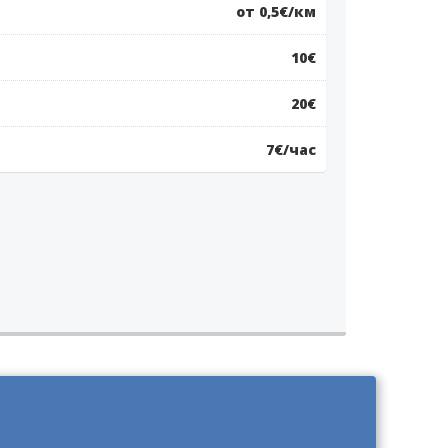
от 0,5€/км
10€
20€
7€/час