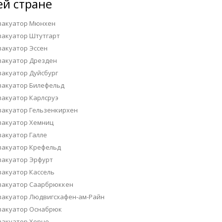
ей стране
вакуатор Мюнхен
вакуатор Штутгарт
вакуатор Эссен
вакуатор Дрезден
вакуатор Дуйсбург
вакуатор Билефельд
вакуатор Карлсруэ
вакуатор Гельзенкирхен
вакуатор Хемниц
вакуатор Галле
вакуатор Крефельд
вакуатор Эрфурт
вакуатор Кассель
вакуатор Саарбрюккен
вакуатор Людвигсхафен-ам-Райн
вакуатор Оснабрюк
вакуатор Херне