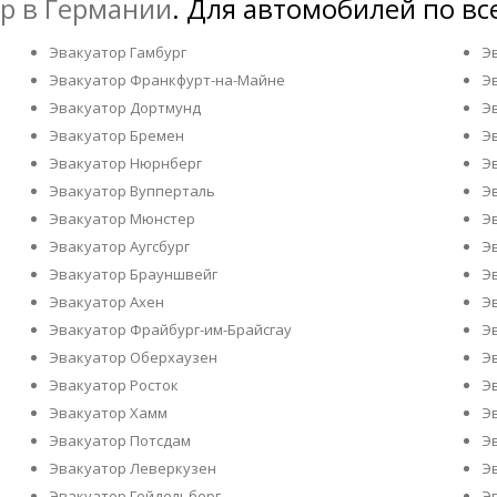
р в Германии
. Для автомобилей по вс
Эвакуатор Гамбург
Э
Эвакуатор Франкфурт-на-Майне
Э
Эвакуатор Дортмунд
Э
Эвакуатор Бремен
Э
Эвакуатор Нюрнберг
Э
Эвакуатор Вупперталь
Э
Эвакуатор Мюнстер
Э
Эвакуатор Аугсбург
Э
Эвакуатор Брауншвейг
Э
Эвакуатор Ахен
Э
Эвакуатор Фрайбург-им-Брайсгау
Э
Эвакуатор Оберхаузен
Э
Эвакуатор Росток
Э
Эвакуатор Хамм
Э
Эвакуатор Потсдам
Э
Эвакуатор Леверкузен
Э
Эвакуатор Гейдельберг
Э