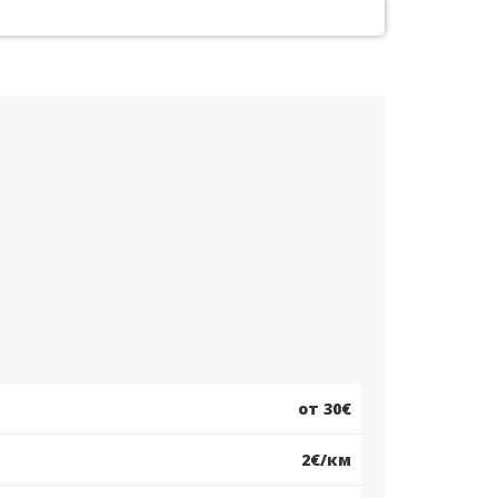
от 30€
2€/км