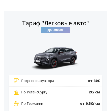
Тариф "Легковые авто"
ДО 2000КГ
Подача эвакуатора
от 30€
По Регенсбургу
2€/км
По Германии
от 0,5€/км