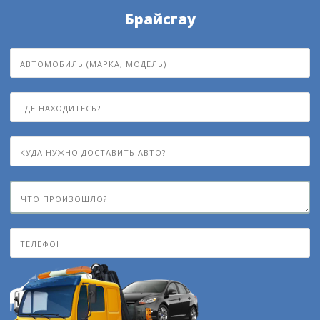
Брайсгау