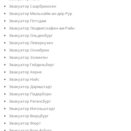
Эвакуатор Саарбрюккен
Эвакуатор Мюльхайм-ан-дер-Рур
Эвакуатор Потсдам
Эвакуатор Людвигсхафен-ам-Райн
Эвакуатор Ольденбург
Эвакуатор Леверкузен
Эвакуатор Оснабрюк
Эвакуатор Золинген
Эвакуатор Гейдельберг
Эвакуатор Херне
Эвакуатор Нойс
Эвакуатор Дармштадт
Эвакуатор Падерборн
Эвакуатор Регенсбург
Эвакуатор Ингольштадт
Эвакуатор Вюрцбург
Эвакуатор Фюрт
Эвакуатор Вольфсбург